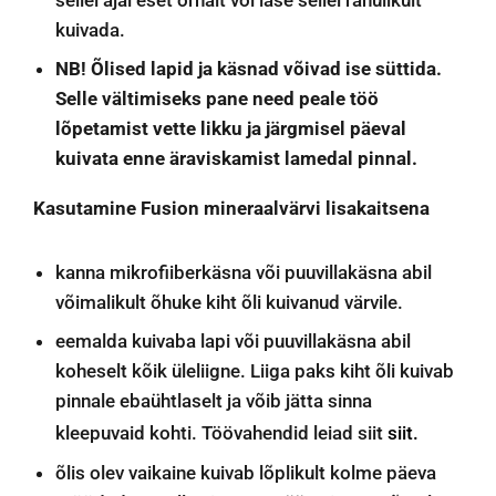
sellel ajal eset õrnalt või lase sellel rahulikult
kuivada.
NB! Õlised lapid ja käsnad võivad ise süttida.
Selle vältimiseks pane need peale töö
lõpetamist vette likku ja järgmisel päeval
kuivata enne äraviskamist lamedal pinnal.
Kasutamine Fusion mineraalvärvi lisakaitsena
kanna mikrofiiberkäsna või puuvillakäsna abil
võimalikult õhuke kiht õli kuivanud värvile.
eemalda kuivaba lapi või puuvillakäsna abil
koheselt kõik üleliigne. Liiga paks kiht õli kuivab
pinnale ebaühtlaselt ja võib jätta sinna
kleepuvaid kohti. Töövahendid leiad siit
siit.
õlis olev vaikaine kuivab lõplikult kolme päeva