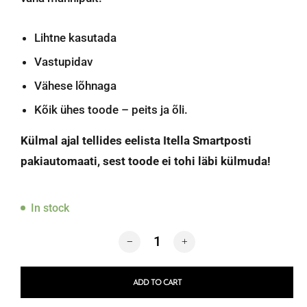
Lihtne kasutada
Vastupidav
Vähese lõhnaga
Kõik ühes toode – peits ja õli.
Külmal ajal tellides eelista Itella Smartposti
pakiautomaati, sest toode ei tohi läbi külmuda!
In stock
Fusion Mineral Paint Stain & Finishin
ADD TO CART