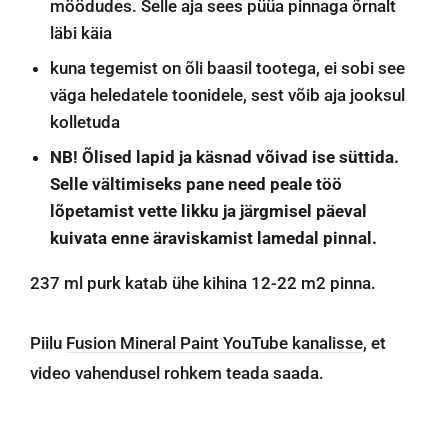
möödudes. Selle aja sees püüa pinnaga õrnalt
läbi käia
kuna tegemist on õli baasil tootega, ei sobi see
väga heledatele toonidele, sest võib aja jooksul
kolletuda
NB! Õlised lapid ja käsnad võivad ise süttida.
Selle vältimiseks pane need peale töö
lõpetamist vette likku ja järgmisel päeval
kuivata enne äraviskamist lamedal pinnal.
237 ml purk katab ühe kihina 12-22 m2 pinna.
Piilu
Fusion Mineral Paint YouTube kanalisse
, et
video vahendusel rohkem teada saada.