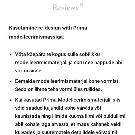
0
Reviews
Kasutamine re-design with Prima
modelleerimismassiga:
Võta käepärane kogus sulle sobilikku
modelleerimismaterjali ja suru see näppude abil
vormi sisse.
Eemalda modelleerimismaterjal kohe vormist.
Seda on lihtne teha vormi üles rullides.
Kui kasutad Prima Modelleerimismaterjali, siis
võid saadud kujundid kohe värvida või
kaunistada ning liimida kuuma liimi või puiduliimi
abil kohale, aga arvesta, et mass kahaneb veidi
kuivades ja suurematele detailidele võivad nii