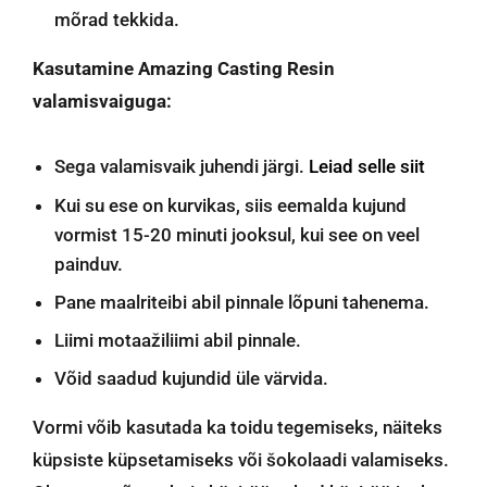
mõrad tekkida.
Kasutamine Amazing Casting Resin
valamisvaiguga:
Sega valamisvaik juhendi järgi.
Leiad selle siit
Kui su ese on kurvikas, siis eemalda kujund
vormist 15-20 minuti jooksul, kui see on veel
painduv.
Pane maalriteibi abil pinnale lõpuni tahenema.
Liimi motaažiliimi abil pinnale.
Võid saadud kujundid üle värvida.
Vormi võib kasutada ka toidu tegemiseks, näiteks
küpsiste küpsetamiseks või šokolaadi valamiseks.