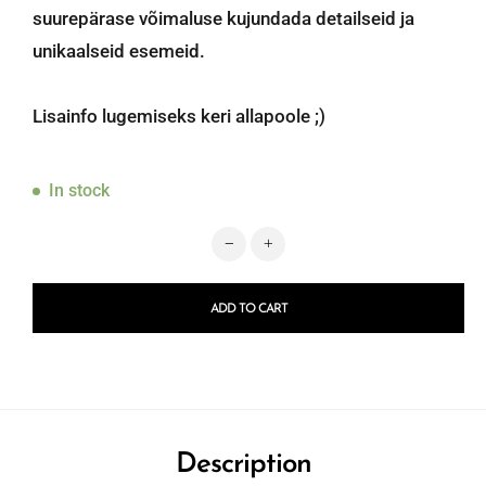
suurepärase võimaluse kujundada detailseid ja
unikaalseid esemeid.
Lisainfo lugemiseks keri allapoole ;)
In stock
re-design with Prima mini silikoon
ADD TO CART
Description