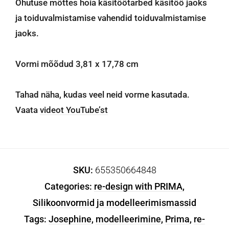
Ohutuse mõttes hoia käsitöötarbed käsitöö jaoks
ja toiduvalmistamise vahendid toiduvalmistamise
jaoks.
Vormi mõõdud 3,81 x 17,78 cm
Tahad näha, kudas veel neid vorme kasutada.
Vaata
videot YouTube’st
SKU:
655350664848
Categories:
re-design with PRIMA
,
Silikoonvormid ja modelleerimismassid
Tags:
Josephine
,
modelleerimine
,
Prima
,
re-