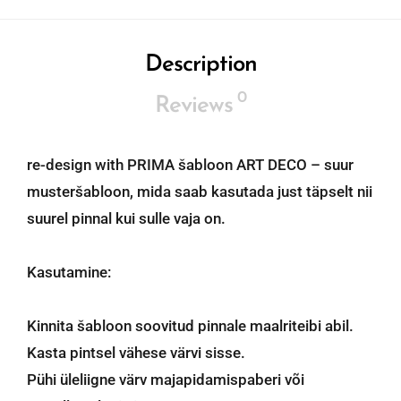
Description
0
Reviews
re-design with PRIMA šabloon ART DECO – suur
musteršabloon, mida saab kasutada just täpselt nii
suurel pinnal kui sulle vaja on.
Kasutamine:
Kinnita šabloon soovitud pinnale maalriteibi abil.
Kasta pintsel vähese värvi sisse.
Pühi üleliigne värv majapidamispaberi või