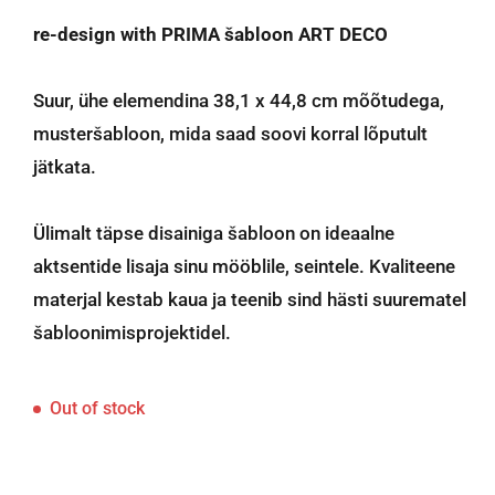
re-design with PRIMA šabloon ART DECO
Suur, ühe elemendina 38,1 x 44,8 cm mõõtudega,
musteršabloon, mida saad soovi korral lõputult
jätkata.
Ülimalt täpse disainiga šabloon on ideaalne
aktsentide lisaja sinu mööblile, seintele. Kvaliteene
materjal kestab kaua ja teenib sind hästi suurematel
šabloonimisprojektidel.
Out of stock