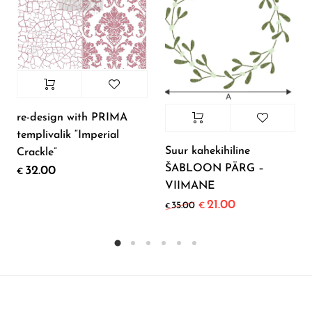
re-design with PRIMA
templivalik “Imperial
Suur kahekihiline
Crackle”
ŠABLOON PÄRG –
32.00
€
VIIMANE
21.00
Original price was: €3
Current price is
35.00
€
€