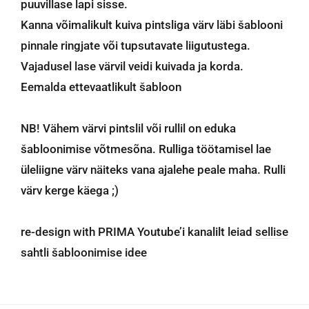
puuvillase lapi sisse.
Kanna võimalikult kuiva pintsliga värv läbi šablooni
pinnale ringjate või tupsutavate liigutustega.
Vajadusel lase värvil veidi kuivada ja korda.
Eemalda ettevaatlikult šabloon
NB! Vähem värvi pintslil või rullil on eduka
šabloonimise võtmesõna. Rulliga töötamisel lae
üleliigne värv näiteks vana ajalehe peale maha. Rulli
värv kerge käega ;)
re-design with PRIMA Youtube’i kanalilt leiad
sellise
sahtli šabloonimise idee