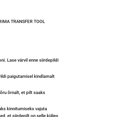
h PRIMA TRANSFER TOOL
. Lase värvil enne siirdepildi
Pildi paigutamisel kindlamalt
õru õrnalt, et pilt saaks
maks kinnitumiseks vajuta
ed, et siirdepilt on selle küljes