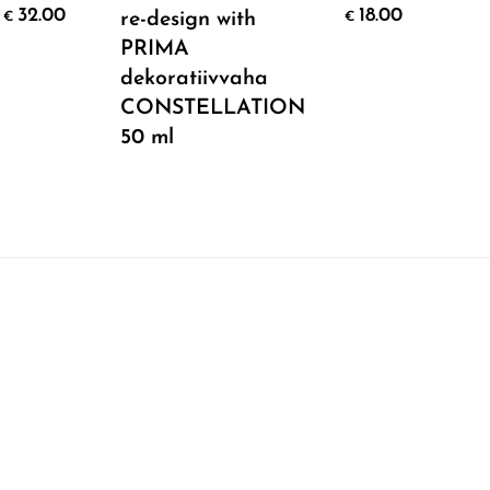
Add To Cart
32.00
18.00
re-design with
re-
€
€
PRIMA
PRI
dekoratiivvaha
CO
CONSTELLATION
CH
50 ml