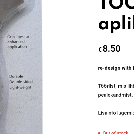
TO
apl
8.50
€
re-design wit
Tööriist, mis li
pealekandmist.
Lisainfo lugemis
Out of stock