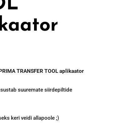
OL
ikaator
h PRIMA TRANSFER TOOL aplikaator
htsustab suuremate siirdepiltide
eks keri veidi allapoole ;)