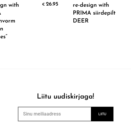
Add To Cart
Add To Cart
26.95
ign with
re-design with
€
A
PRIMA siirdepilt
onvorm
DEER
mn
es”
Liitu uudiskirjaga!