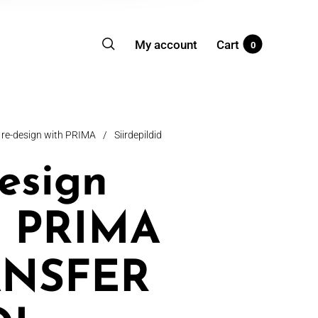
My account
Cart
0
re-design with PRIMA
/
Siirdepildid
design
h PRIMA
ANSFER