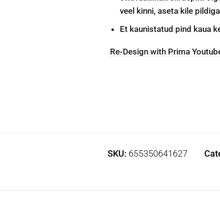
veel kinni, aseta kile pildi
Et kaunistatud pind kaua ke
Re-Design with Prima Youtube 
SKU:
655350641627
Cat