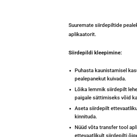
Suuremate siirdepiltide pe
aplikaatorit.
Siirdepildi kleepimine:
Puhasta kaunistamisel kasut
pealepanekut kuivada.
Lõika lemmik siirdepilt leh
paigale sättimiseks võid ka
Aseta siirdepilt ettevaatliku
kinnituda.
Nüüd võta transfer tool apl
ettevaatlikult siirdepilti õi