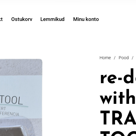
kt
Ostukorv
Lemmikud
Minu konto
Home
/
Pood
/
re-
wit
TR