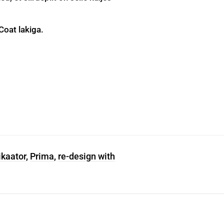
Coat lakiga.
ikaator
,
Prima
,
re-design with