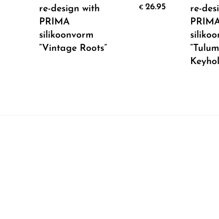
Add To Cart
26.95
re-design with
re-des
€
PRIMA
PRIM
silikoonvorm
siliko
“Vintage Roots”
“Tulu
Keyhol