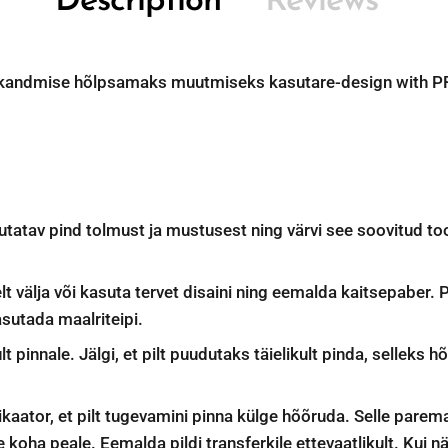
Description
Reviews
alekandmise hõlpsamaks muutmiseks kasutare-design wit
atav pind tolmust ja mustusest ning värvi see soovitud tooni
elt välja või kasuta tervet disaini ning eemalda kaitsepaber. 
sutada maalriteipi.
lt pinnale. Jälgi, et pilt puudutaks täielikult pinda, selleks hõ
ikaator, et pilt tugevamini pinna külge hõõruda. Selle pare
ge koha peale. Eemalda pildi transferkile ettevaatlikult. Kui nä