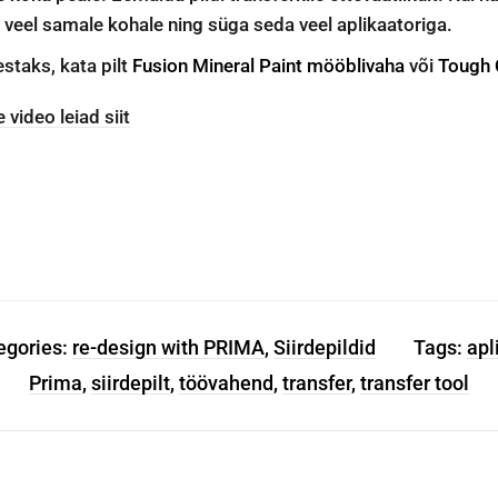
ga veel samale kohale ning süga seda veel aplikaatoriga.
staks, kata pilt
Fusion Mineral Paint mööblivaha
või
Tough 
video leiad siit
egories:
re-design with PRIMA
,
Siirdepildid
Tags:
apl
Prima
,
siirdepilt
,
töövahend
,
transfer
,
transfer tool