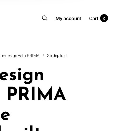
My account
Cart
0
re-design with PRIMA
/
Siirdepildid
design
h PRIMA
ke