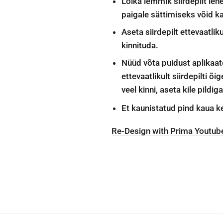
Lõika lemmik siirdepilt leh
paigale sättimiseks võid ka
Aseta siirdepilt ettevaatliku
kinnituda.
Nüüd võta puidust aplikaat
ettevaatlikult siirdepilti õi
veel kinni, aseta kile pildi
Et kaunistatud pind kaua ke
Re-Design with Prima Youtube 