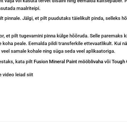
elt välja või kasuta tervet disaini ning eemalda kaitsepaber. 
sutada maalriteipi.
lt pinnale. Jälgi, et pilt puudutaks täielikult pinda, selleks hõ
or, et pilt tugevamini pinna külge hõõruda. Selle paremaks k
ge koha peale. Eemalda pildi transferkile ettevaatlikult. Kui nä
ga veel samale kohale ning süga seda veel aplikaatoriga.
staks, kata pilt
Fusion Mineral Paint mööblivaha
või
Tough 
video leiad siit