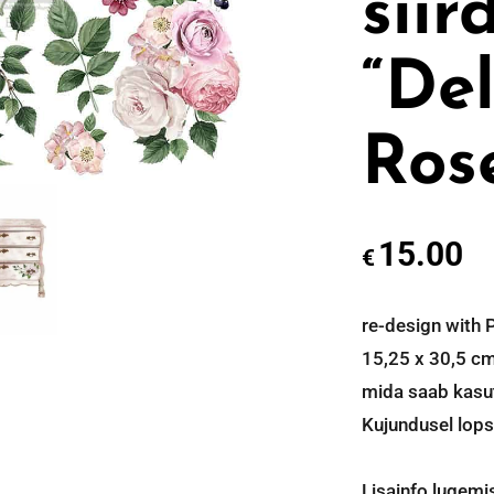
siir
“Del
Ros
15.00
€
re-design with 
15,25 x 30,5 cm
mida saab kasut
Kujundusel lops
Lisainfo lugemis