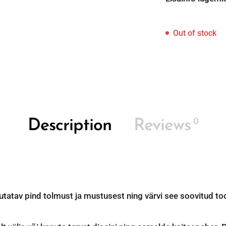
Out of stock
0
Description
Reviews
atav pind tolmust ja mustusest ning värvi see soovitud tooni