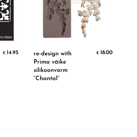
Add To Cart
14.95
18.00
re-design with
re-
€
€
Prima väike
Pri
silikoonvorm
sil
“Chantal”
“Br