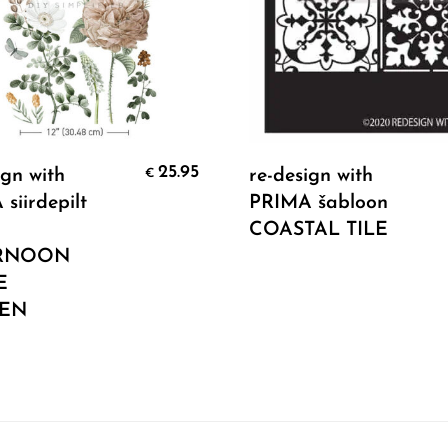
Add To Cart
Add To Cart
25.95
ign with
re-design with
€
siirdepilt
PRIMA šabloon
COASTAL TILE
RNOON
E
EN