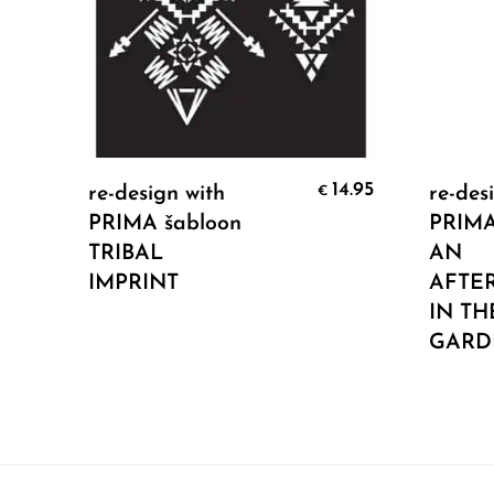
Add To Cart
14.95
re-design with
re-des
€
PRIMA šabloon
PRIMA 
TRIBAL
AN
IMPRINT
AFTE
IN TH
GARD