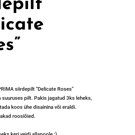
depilt
icate
es”
PRIMA siirdepilt “Delicate Roses”
 suuruses pilt. Pakis jagatud 3ks leheks,
ada koos ühe disainina või eraldi.
akad roosiõied.
eks keri veidi allapoole ;)