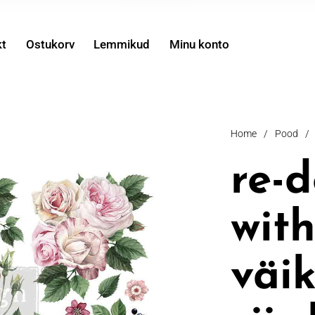
kt
Ostukorv
Lemmikud
Minu konto
Home
/
Pood
/
re-
wit
väi