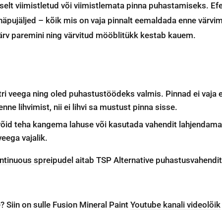
elt viimistletud või viimistlemata pinna puhastamiseks. Ef
äpujäljed – kõik mis on vaja pinnalt eemaldada enne värvim
värv paremini ning värvitud mööblitükk kestab kauem.
itri veega ning oled puhastustöödeks valmis. Pinnad ei vaja 
e lihvimist, nii ei lihvi sa mustust pinna sisse.
d teha kangema lahuse või kasutada vahendit lahjendamata k
eega vajalik.
ontinuous spreipudel
aitab TSP Alternative puhastusvahendit
? Siin on sulle Fusion Mineral Paint
Youtube kanali videolõik