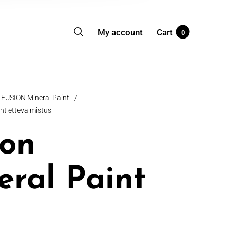
My account
Cart
0
FUSION Mineral Paint
/
nt ettevalmistus
ion
eral Paint