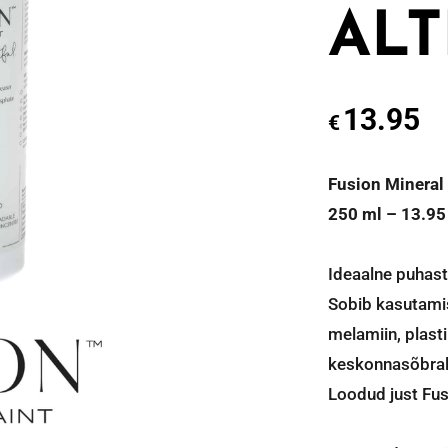
ALT
13.95
€
Fusion Minera
250 ml – 13.9
Ideaalne puhas
Sobib kasutamise
melamiin, plasti
keskonnasõbral
Loodud just Fus