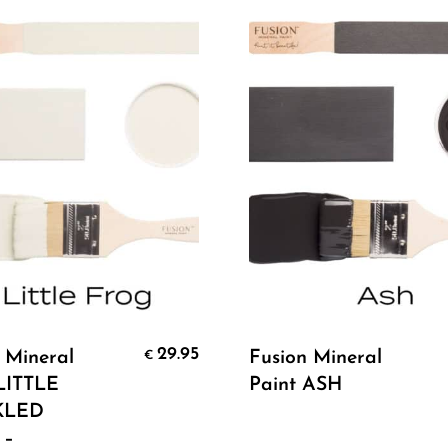
Select Options
Select Options
29.95
 Mineral
Fusion Mineral
€
LITTLE
Paint ASH
KLED
 –