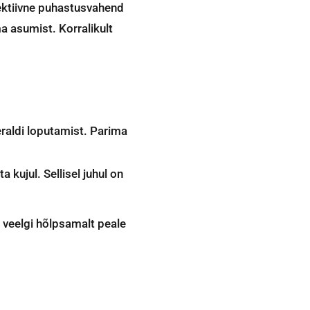
ektiivne puhastusvahend
a asumist. Korralikult
eraldi loputamist. Parima
ujul. Sellisel juhul on
 veelgi hõlpsamalt peale