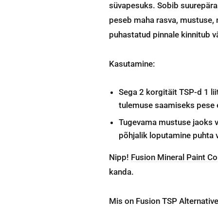
süvapesuks. Sobib suurepäras
peseb maha rasva, mustuse, n
puhastatud pinnale kinnitub 
Kasutamine:
Sega 2 korgitäit TSP-d 1 li
tulemuse saamiseks pese enn
Tugevama mustuse jaoks või
põhjalik loputamine puhta v
Nipp!
Fusion Mineral Paint C
kanda.
Mis on Fusion TSP Alternative