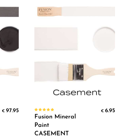
Select Options
97.95
6.95
Fus
€
€
Rated
Fusion Mineral
5.00
out
Pai
of 5
Paint
IN
CASEMENT