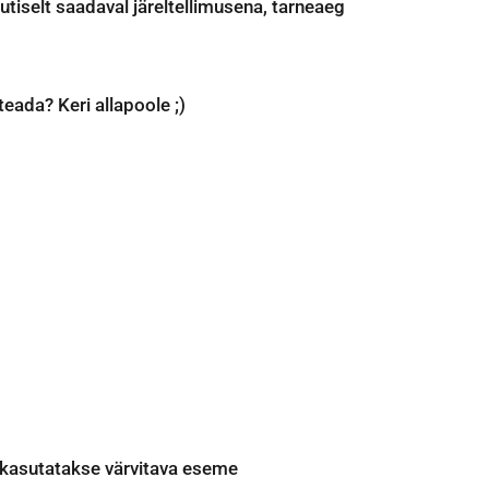
utiselt saadaval järeltellimusena, tarneaeg
eada? Keri allapoole ;)
kasutatakse värvitava eseme