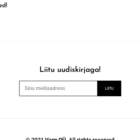
ed!
Liitu uudiskirjaga!
© 2021
Varn OÜ
. All rights reserved