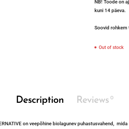
NB! Toode on aj
kuni 14 päeva.
Soovid rohkem t
Out of stock
0
Description
Reviews
TERNATIVE on veepõhine biolagunev puhastusvahend, mida 