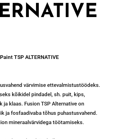
ERNATIVE
l Paint TSP ALTERNATIVE
5
tusvahend värvimise ettevalmistustöödeks.
ks kõikidel pindadel, sh. puit, kips,
k ja klaas. Fusion TSP Alternative on
ik ja fosfaadivaba tõhus puhastusvahend.
ion mineraalvärvidega töötamiseks.