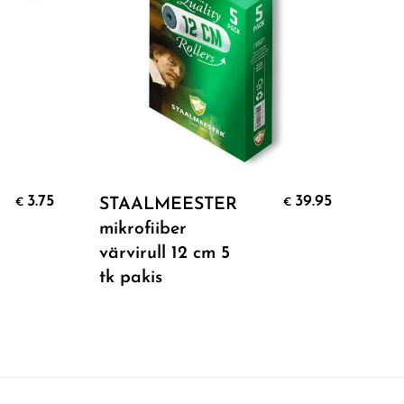
Add To Cart
3.75
39.95
STAALMEESTER
ST
€
€
mikrofiiber
rul
värvirull 12 cm 5
rull
tk pakis