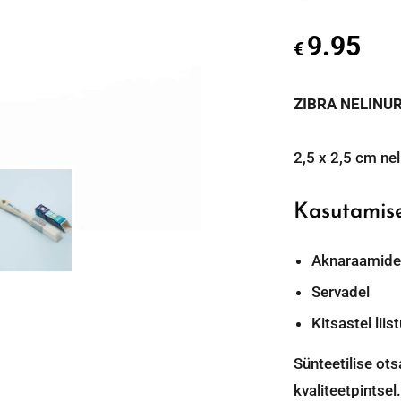
9.95
€
ZIBRA NELINUR
2,5 x 2,5 cm nel
Kasutamis
Aknaraamide
Servadel
Kitsastel liis
Sünteetilise o
kvaliteetpintse