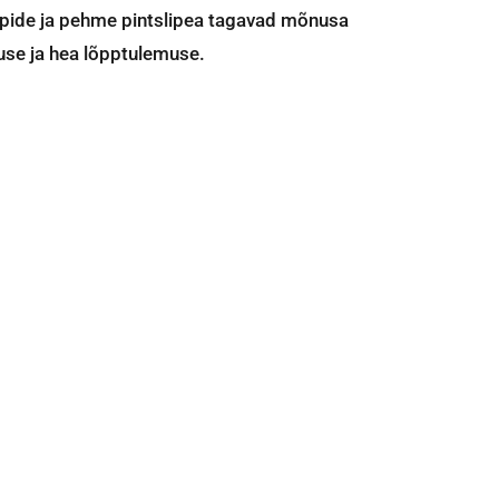
epide ja pehme pintslipea tagavad mõnusa
se ja hea lõpptulemuse.