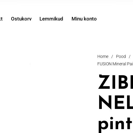
kt
Ostukorv
Lemmikud
Minu konto
Home
/
Pood
/
FUSION Mineral Pain
ZIB
NE
pint