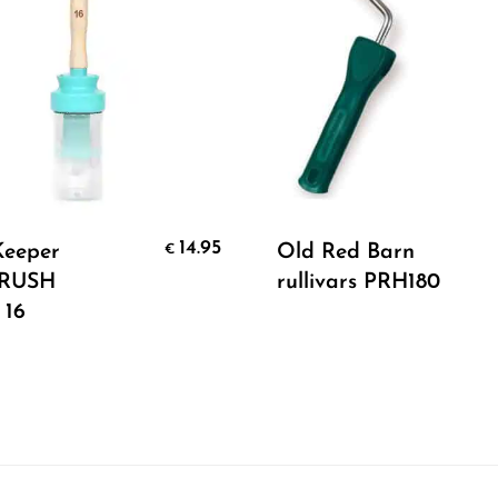
Add To Cart
Add To Cart
14.95
Keeper
Old Red Barn
€
RUSH
rullivars PRH180
 16