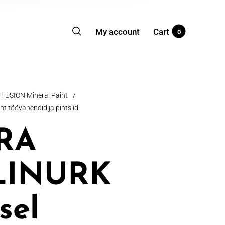
My account
Cart
0
FUSION Mineral Paint
/
t töövahendid ja pintslid
RA
LINURK
sel