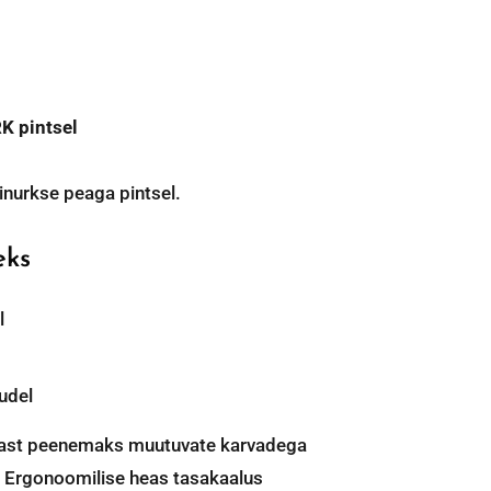
K pintsel
inurkse peaga pintsel.
eks
l
tudel
tsast peenemaks muutuvate karvadega
l. Ergonoomilise heas tasakaalus