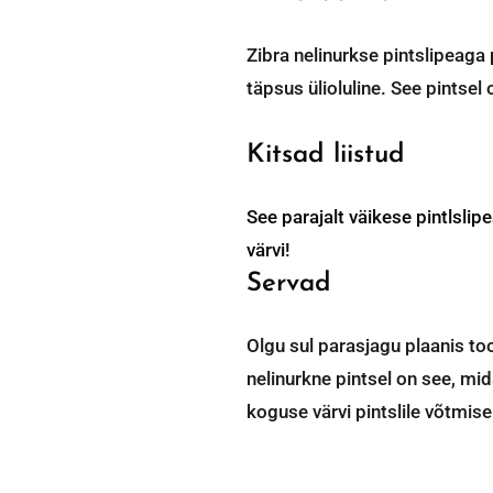
Zibra nelinurkse pintslipeaga 
täpsus ülioluline. See pintsel 
Kitsad liistud
See parajalt väikese pintlslipe
värvi!
Servad
Olgu sul parasjagu plaanis t
nelinurkne pintsel on see, mid
koguse värvi pintslile võtmise