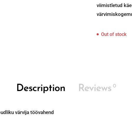
viimistletud kä
värvimiskogemu
Out of stock
0
Description
Reviews
dliku värvija töövahend