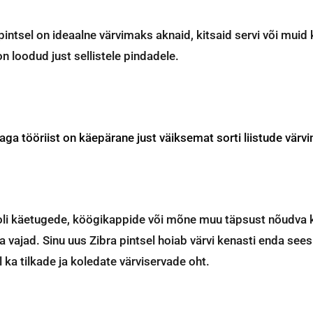
pintsel on ideaalne värvimaks aknaid, kitsaid servi või muid k
on loodud just sellistele pindadele.
aga tööriist on käepärane just väiksemat sorti liistude värvim
ooli käetugede, köögikappide või mõne muu täpsust nõudva 
a vajad. Sinu uus Zibra pintsel hoiab värvi kenasti enda see
l ka tilkade ja koledate värviservade oht.