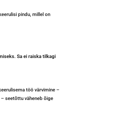
eerulisi pindu, millel on
iseks. Sa ei raiska tilkagi
keerulisema töö värvimine –
s – seetõttu väheneb õige