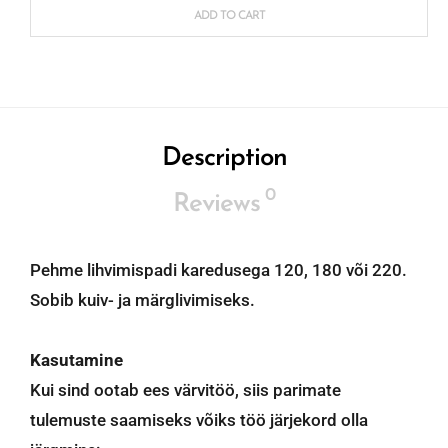
ADD TO CART
Description
0
Reviews
Pehme lihvimispadi karedusega 120, 180 või 220.
Sobib kuiv- ja märglivimiseks.
Kasutamine
Kui sind ootab ees värvitöö, siis parimate
tulemuste saamiseks võiks töö järjekord olla