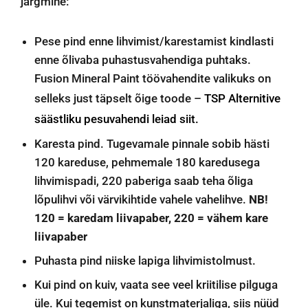
järgmine:
Pese pind enne lihvimist/karestamist kindlasti
enne õlivaba puhastusvahendiga puhtaks.
Fusion Mineral Paint töövahendite valikuks on
selleks just täpselt õige toode –
TSP Alternitive
säästliku pesuvahendi leiad siit.
Karesta pind. Tugevamale pinnale sobib hästi
120 kareduse, pehmemale 180 karedusega
lihvimispadi, 220 paberiga saab teha õliga
lõpulihvi või värvikihtide vahele vahelihve.
NB!
120 = karedam liivapaber, 220 = vähem kare
liivapaber
Puhasta pind niiske lapiga lihvimistolmust.
Kui pind on kuiv, vaata see veel kriitilise pilguga
üle. Kui tegemist on kunstmaterjaliga, siis nüüd