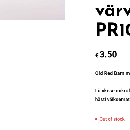
värv
PR1
3.50
€
Old Red Barn mi
Lühikese mikrof
hästi väiksemat
Out of stock