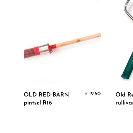
Add To Cart
12.50
OLD RED BARN
Old R
€
pintsel R16
rulliv