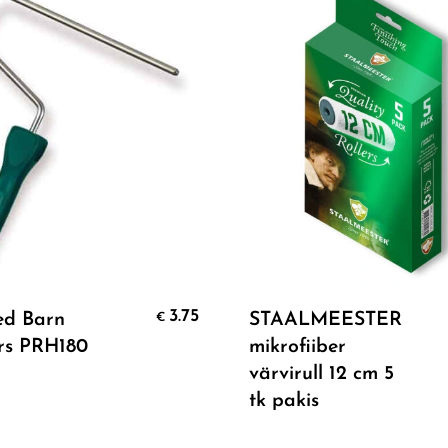
Add To Cart
Add To Cart
3.75
ed Barn
STAALMEESTER
€
ars PRH180
mikrofiiber
värvirull 12 cm 5
tk pakis