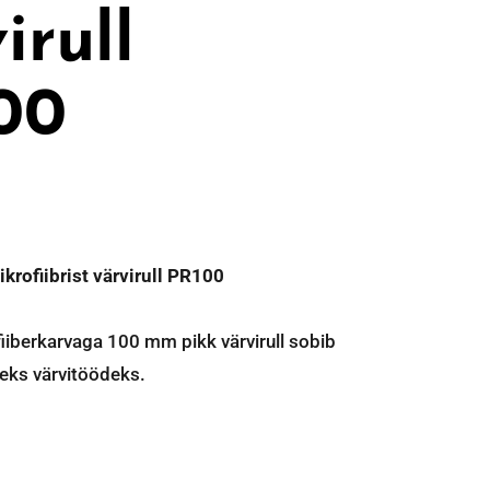
irull
00
krofiibrist värvirull PR100
iiberkarvaga 100 mm pikk värvirull sobib
eks värvitöödeks.