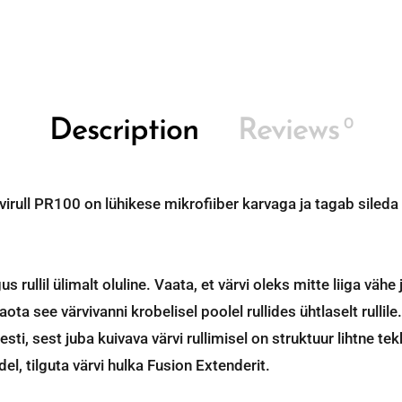
0
Description
Reviews
virull PR100 on lühikese mikrofiiber karvaga ja tagab sileda 
s rullil ülimalt oluline. Vaata, et värvi oleks mitte liiga vähe j
jaota see värvivanni krobelisel poolel rullides ühtlaselt rullile.
esti, sest juba kuivava värvi rullimisel on struktuur lihtne te
el, tilguta värvi hulka Fusion Extenderit.