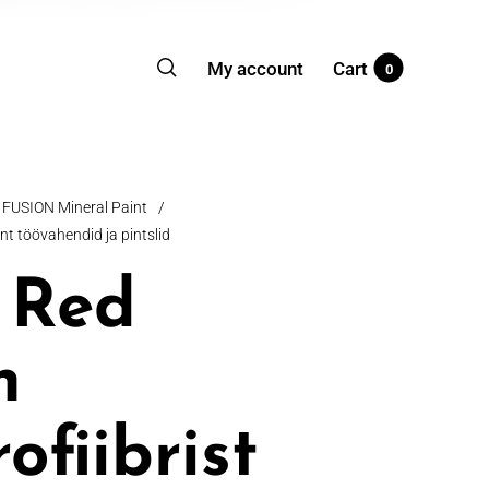
My account
Cart
0
FUSION Mineral Paint
/
t töövahendid ja pintslid
 Red
n
ofiibrist