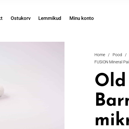
kt
Ostukorv
Lemmikud
Minu konto
Home
/
Pood
/
FUSION Mineral Pain
Old
Bar
mikr