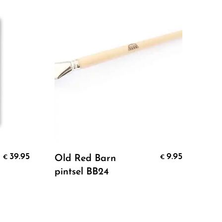
Add To Cart
39.95
9.95
Old Red Barn
Fus
€
€
pintsel BB24
Pa