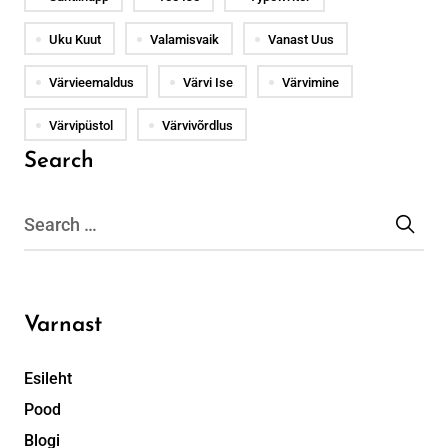
Uku Kuut
Valamisvaik
Vanast Uus
Värvieemaldus
Värvi Ise
Värvimine
Värvipüstol
Värvivõrdlus
Search
Varnast
Esileht
Pood
Blogi