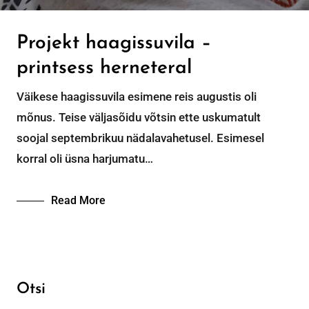
Projekt haagissuvila –
printsess herneteral
Väikese haagissuvila esimene reis augustis oli
mõnus. Teise väljasõidu võtsin ette uskumatult
soojal septembrikuu nädalavahetusel. Esimesel
korral oli üsna harjumatu…
Read More
Otsi