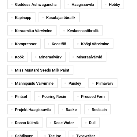
Goddess Ashwagandha
Haagissuvila
Hobby
Kapinupp
Kasutajasõbralik
Keraamika Värvimine
Keskonnasõbralik
Kompressor
Koostöö
Köögi Värvimine
Köök
Mineraalvärv
Mineraalvärvid
Miss Mustard Seeds Milk Paint
Männipuidu Värvimine
Paisley
Piimavärv
Pintsel
Pouring Resin
Pressed Fern
Projekt Haagissuvila
Raske
Redisain
Roosa Külmik
Rose Water
Rull
Sahtlinupp
Tee Ise
Typewriter